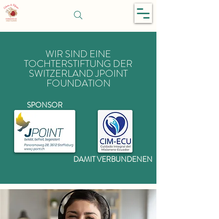
SCHUTZHÜTTE
WIR SIND EINE
TOCHTERSTIFTUNG DER
SWITZERLAND JPOINT
FOUNDATION
SPONSOR
DAMIT VERBUNDENEN